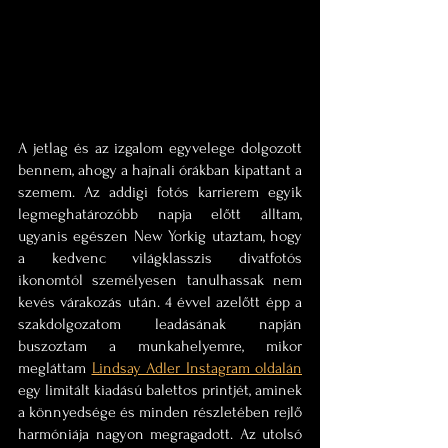
A jetlag és az izgalom egyvelege dolgozott 
bennem, ahogy a hajnali órákban kipattant a 
szemem. Az addigi fotós karrierem egyik 
legmeghatározóbb napja előtt álltam, 
ugyanis egészen New Yorkig utaztam, hogy 
a kedvenc világklasszis divatfotós 
ikonomtól személyesen tanulhassak nem 
kevés várakozás után. 4 évvel azelőtt épp a 
szakdolgozatom leadásának napján 
buszoztam a munkahelyemre, mikor 
megláttam 
Lindsay Adler Instagram oldalán
egy limitált kiadású balettos printjét, aminek 
a könnyedsége és minden részletében rejlő 
harmóniája nagyon megragadott. Az utolsó 