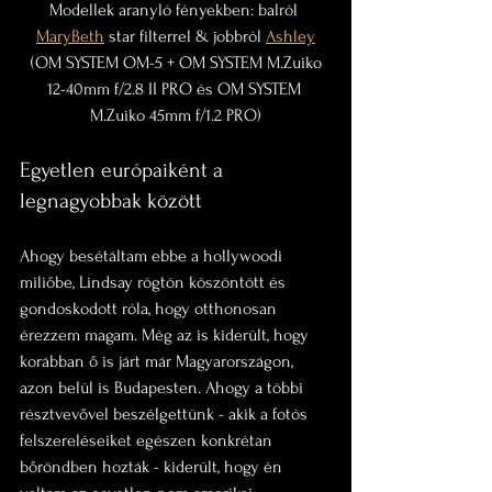
Modellek aranyló fényekben: balról 
MaryBeth
 star filterrel & jobbról 
Ashley
 (OM SYSTEM OM-5 + OM SYSTEM M.Zuiko 
12-40mm f/2.8 II PRO és OM SYSTEM 
M.Zuiko 45mm f/1.2 PRO)
Egyetlen európaiként a 
legnagyobbak között
Ahogy besétáltam ebbe a hollywoodi 
miliőbe, Lindsay rögtön köszöntött és 
gondoskodott róla, hogy otthonosan 
érezzem magam. Még az is kiderült, hogy 
korábban ő is járt már Magyarországon, 
azon belül is Budapesten. Ahogy a többi 
résztvevővel beszélgettünk - akik a fotós 
felszereléseiket egészen konkrétan 
bőröndben hozták - kiderült, hogy én 