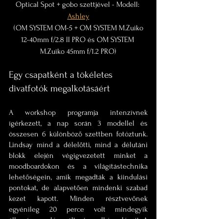
Optical Spot + gobo szettjével - Modell: 
Ashley
 (OM SYSTEM OM-5 + OM SYSTEM M.Zuiko 
12-40mm f/2.8 II PRO és OM SYSTEM 
M.Zuiko 45mm f/1.2 PRO)
Egy csapatként a tökéletes 
divatfotók megalkotásáért
A workshop programja intenzívnek 
ígérkezett, a nap során 3 modellel és 
összesen 6 különböző szettben fotóztunk. 
Lindsay mind a délelőtti, mind a délutáni 
blokk elején végigvezetett minket a 
moodboardokon és a világítástechnika 
lehetőségein, amik megadták a kiindulási 
pontokat, de alapvetően mindenki szabad 
kezet kapott. Minden résztvevőnek 
egyénileg 20 perce volt mindegyik 