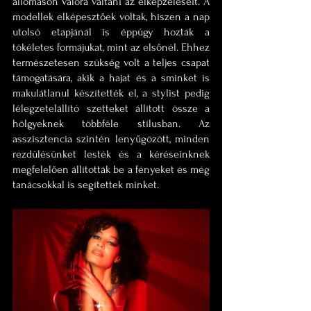
állomáson valóra váltani az elképzeléseit. A 
modellek elképesztőek voltak, hiszen a nap 
utolsó etapjánál is éppúgy hozták a 
tökéletes formájukat, mint az elsőnél. Ehhez 
természetesen szükség volt a teljes csapat 
támogatására, akik a hajat és a sminket is 
makulátlanul készítették el, a stylist pedig 
lélegzetelállító szetteket állított össze a 
hölgyeknek többféle stílusban. Az 
asszisztencia szintén lenyűgözött, minden 
rezdülésünket lesték és a kéréseinknek 
megfelelően állították be a fényeket és még 
tanácsokkal is segítettek minket.