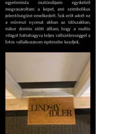
egyetemista ösztöndíjaim egyikéből 
megvásároltam a képet, ami szimbolikus 
jelentőségűvé emelkedett. Sok erőt adott ez 
a művészi nyomat abban az időszakban, 
mikor döntés előtt álltam, hogy a multis 
világot hátrahagyva teljes vállszélességgel a 
fotós vállalkozásom építésébe kezdjek.