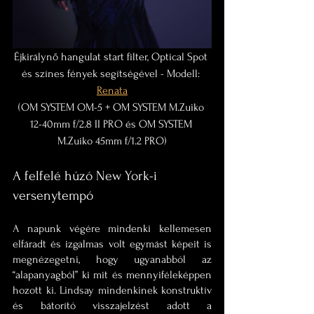
Éjkirálynő hangulat start filter, Optical Spot 
és színes fények segítségével - Modell: 
Renata
(OM SYSTEM OM-5 + OM SYSTEM M.Zuiko 
12-40mm f/2.8 II PRO és OM SYSTEM 
M.Zuiko 45mm f/1.2 PRO)
A felfelé húzó New York-i 
versenytempó
A napunk végére mindenki kellemesen 
elfáradt és izgalmas volt egymást képeit is 
megnézegetni, hogy ugyanabból az 
“alapanyagból” ki mit és mennyiféleképpen 
hozott ki. Lindsay mindenkinek konstruktív 
és bátorító visszajelzést adott a 