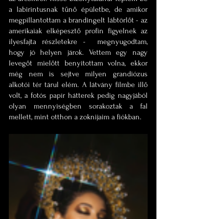
a labirintusnak tűnő épületbe, de amikor 
megpillantottam a brandingelt lábtörlőt - az 
amerikaiak elképesztő profin figyelnek az 
ilyesfajta részletekre -  megnyugodtam, 
hogy jó helyen járok. Vettem egy nagy 
levegőt mielőtt benyitottam volna, ekkor 
még nem is sejtve milyen grandiózus 
alkotói tér tárul elém. A látvány filmbe illő 
volt, a fotós papír hátterek pedig nagyjából 
olyan mennyiségben sorakoztak a fal 
mellett, mint otthon a zoknijaim a fiókban.