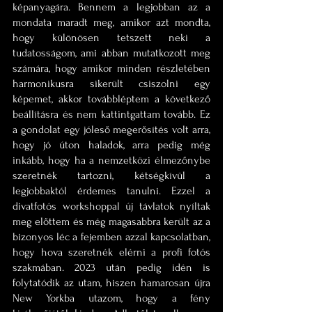
képanyagára. Bennem a legjobban az a 
mondata maradt meg, amikor azt mondta, 
hogy különösen tetszett neki a 
tudatosságom, ami abban mutatkozott meg 
számára, hogy amikor minden részletében 
harmonikusra sikerült csiszolni egy 
képemet, akkor továbbléptem a következő 
beállításra és nem kattintgattam tovább. Ez 
a gondolat egy jóleső megerősítés volt arra, 
hogy jó úton haladok, arra pedig még 
inkább, hogy ha a nemzetközi élmezőnybe 
szeretnék tartozni, kétségkívül a 
legjobbaktól érdemes tanulni. Ezzel a 
divatfotós workshoppal új távlatok nyíltak 
meg előttem és még magasabbra került az a 
bizonyos léc a fejemben azzal kapcsolatban, 
hogy hova szeretnék elérni a profi fotós 
szakmában. 2023 után pedig idén is 
folytatódik az utam, hiszen hamarosan újra 
New Yorkba utazom, hogy a fény 