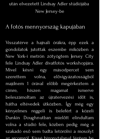
után elvezetett Lindsay Adler stúdiójába 
New Jersey-be
A fotós mennyország kapujában
Visszatérve a hajnali órákra, épp ezek a 
gondolatok jutottak eszembe miközben a 
New York-i metrón zötyögtem Jersey City 
fele Lindsay Adler divatfotós workshopjára. 
Mivel késni egy másodpercet sem 
szerettem volna, elővigyázatosságból 
majdnem 1 órával előbb megérkeztem a 
címre, hiszen magamat ismerve 
beleszámoltam az újratervezési időt is, 
hátha eltévedek útközben. Így még egy 
kényelmes reggeli is belefért a közeli 
Dunkin Doughnutban mielőtt elindultam 
volna a stúdió fele, közben pedig még a 
szakadó eső sem tudta letörölni a mosolyt 
az arcomról. Kissé bizonytalanul léptem be 