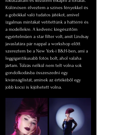
fókuszáltam és kezdtem elkapni a fonalat. 
Különösen élveztem a színes fényekkel és 
a gobókkal való tudatos játékot, amivel 
izgalmas mintákat vetítettünk a háttérré és 
a modellekre. A kedvenc kiegészítőm 
egyértelműen a star filter volt, amit Lindsay 
javaslatára pár nappal a workshop előtt 
szereztem be a New York-i B&H-ben, ami a 
leggigantikusabb fotós bolt, ahol valaha 
jártam. Túlzás nélkül nem telt volna sok 
gondolkodásba összeszedni egy 
kívánságlistát, aminek az értékéből egy 
jobb kocsi is kijöhetett volna.