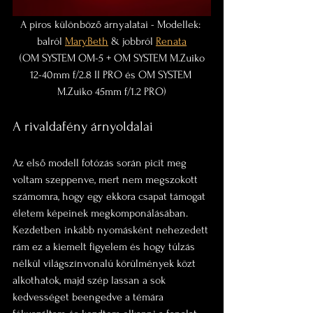
A piros különböző árnyalatai - Modellek: 
balról 
MaryBeth
 & jobbról 
Renata
 (OM SYSTEM OM-5 + OM SYSTEM M.Zuiko 
12-40mm f/2.8 II PRO és OM SYSTEM 
M.Zuiko 45mm f/1.2 PRO)
A rivaldafény árnyoldalai
Az első modell fotózás során picit meg 
voltam szeppenve, mert nem megszokott 
számomra, hogy egy ekkora csapat támogat 
életem képeinek megkomponálásában. 
Kezdetben inkább nyomásként nehezedett 
rám ez a kiemelt figyelem és hogy túlzás 
nélkül világszínvonalú körülmények közt 
alkothatok, majd szép lassan a sok 
kedvességet beengedve a témára 