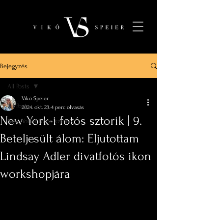
Bejegyzés
All Posts
Vikó Speier
All Posts
2024. okt. 23.
4 perc olvasás
New York-i fotós sztorik | 9.
New York-i fotós sztorik
Beteljesült álom: Eljutottam
Lindsay Adler divatfotós ikon
workshopjára