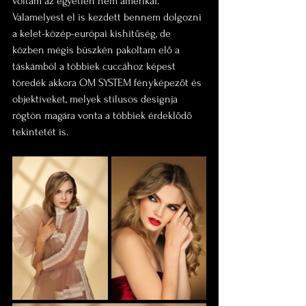
voltam az egyetlen nem amerikai. 
Valamelyest el is kezdett bennem dolgozni 
a kelet-közép-európai kishitűség, de 
közben mégis büszkén pakoltam elő a 
táskámból a többiek cuccához képest 
töredék akkora OM SYSTEM fényképezőt és 
objektíveket, melyek stílusos designja 
rögtön magára vonta a többiek érdeklődő 
tekintetét is.