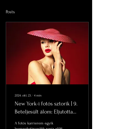
Posts
2024. okt. 23.
∙
4
min
New York-i fotós sztorik | 9.
Beteljesült álom: Eljutottam
Lindsay Adler divatfotós
A fotós karrierem egyik
ikon workshopjára
legmeghatározóbb napja előtt