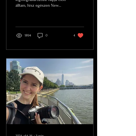
álltam, hisz egészen New
Yorkig utaztam, hogy a
kedvenc divatfotósomtól
tanulhassak.
1894
0
4
2024. okt. 16.
∙
3
min