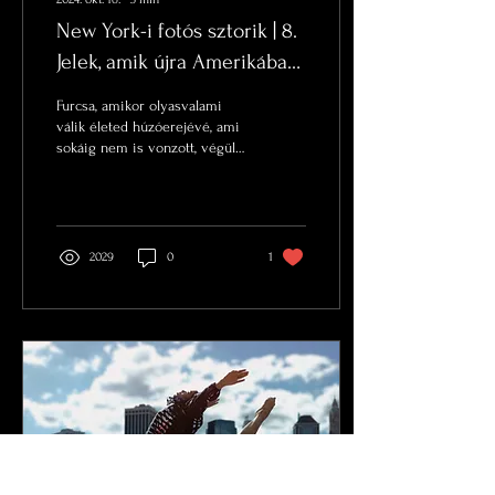
New York-i fotós sztorik | 8.
Jelek, amik újra Amerikába
hívnak
Furcsa, amikor olyasvalami
válik életed húzóerejévé, ami
sokáig nem is vonzott, végül
mégis végérvényesen
elválaszthatatlan részeddé
válik.
2029
0
1