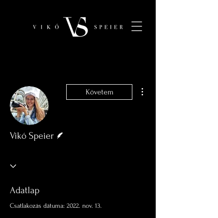
További műveletek
Követem
Szerző
Vikó Speier
Adatlap
Csatlakozás dátuma: 2022. nov. 13.