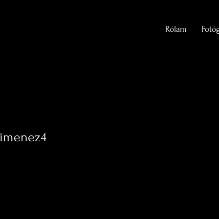
Rólam
Fotóg
himenez4
enez4
0
követés