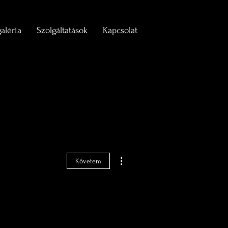
aléria
Szolgáltatások
Kapcsolat
További műveletek
Követem