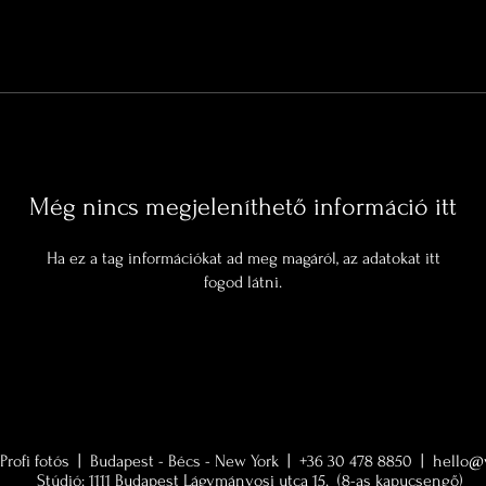
Még nincs megjeleníthető információ itt
Ha ez a tag információkat ad meg magáról, az adatokat itt
fogod látni.
Profi fotós | Budapest - Bécs - New York | +36 30 478 8850 |
hello@v
Stúdió:
1111 Budapest Lágymányosi utca 15. (8-as kapucsengő)