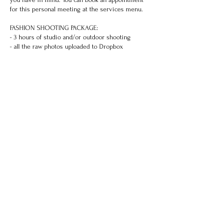
for this personal meeting at the services menu.
FASHION SHOOTING PACKAGE:
- 3 hours of studio and/or outdoor shooting
- all the raw photos uploaded to Dropbox
- 20 professionally retouched photos
ADDITIONAL RETOUCHING: 4.990 HUF / photo
PAYMENT: cash / bank transfer
BILLING: Both available for Hungary-based
private and corporate entities.