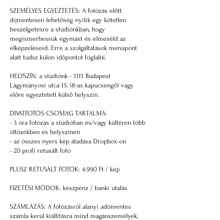
SZEMÉLYES EGYEZTETÉS: A fotózás előtt
díjmentesen lehetőség nyílik egy kötetlen
beszélgetésre a stúdiónkban, hogy
megismerhessük egymást és elmeséld az
elképzeléseid. Erre a szolgáltatások menüpont
alatt tudsz külön időpontot foglalni.
HELYSZÍN: a stúdiónk - 1111 Budapest
Lágymányosi utca 15. (8-as kapucsengő) vagy
előre egyeztetett külső helyszín.
DIVATFOTÓS CSOMAG TARTALMA:
- 3 óra fotózás a stúdióban és/vagy kültéren több
öltözékben és helyszínen
- az összes nyers kép átadása Dropbox-on
- 20 profi retusált fotó
PLUSZ RETUSÁLT FOTÓK: 4.990 Ft / kép
FIZETÉSI MÓDOK: készpénz / banki utalás
SZÁMLÁZÁS: A fotózásról alanyi adómentes
számla kerül kiállításra mind magánszemélyek,