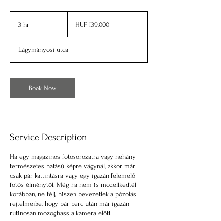
139,000
Hungarian
3 hr
3
HUF 139,000
forints
h
r
Lágymányosi utca
Book Now
Service Description
Ha egy magazinos fotósorozatra vagy néhány
természetes hatású képre vágynál, akkor már
csak pár kattintásra vagy egy igazán felemelő
fotós élménytől. Még ha nem is modellkedtél
korábban, ne félj, hiszen bevezetlek a pózolás
rejtelmeibe, hogy pár perc után már igazán
rutinosan mozoghass a kamera előtt.